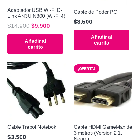
Adaptador USB Wi-Fi D-
Cable de Poder PC
Link AN3U N300 (Wi-Fi 4)
$
3.500
El
El
$
14.900
$
9.900
precio
precio
Añadir al
Añadir al
original
actual
carrito
carrito
era:
es:
$14.900.
$9.900.
¡OFERTA!
Cable Trebol Notebok
Cable HDMI GameMax de
3 metros (Versión 2.1,
$
3.500
Negro)