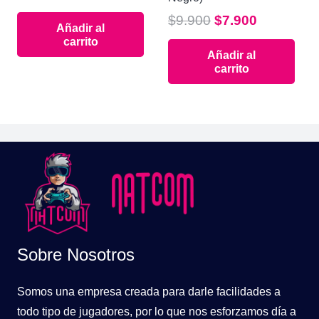
El
El
$
9.900
$
7.900
Añadir al
precio
precio
carrito
Añadir al
original
actual
carrito
era:
es:
$9.900.
$7.900.
Sobre Nosotros
Somos una empresa creada para darle facilidades a
todo tipo de jugadores, por lo que nos esforzamos día a