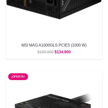
MSI MAG A1000GLS PCIE5 (1000 W)
El
El
$
169.900
$
134.900
precio
precio
original
actual
era:
es:
¡OFERTA!
$169.900.
$134.900.