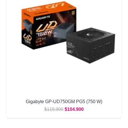
Gigabyte GP-UD750GM PG5 (750 W)
El
El
$
119.900
$
104.900
precio
precio
original
actual