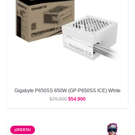
Gigabyte P650SS 650W (GP-P650SS ICE) White
El
El
$
79.900
$
54.900
precio
precio
original
actual
era:
es:
¡OFERTA!
$79.900.
$54.900.