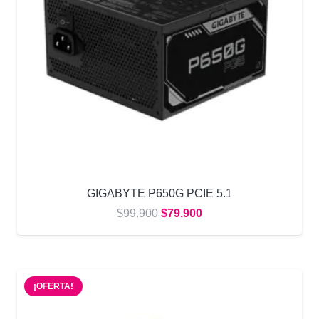
GIGABYTE P650G PCIE 5.1
El
El
$
99.900
$
79.900
precio
precio
original
actual
era:
es:
¡OFERTA!
$99.900.
$79.900.