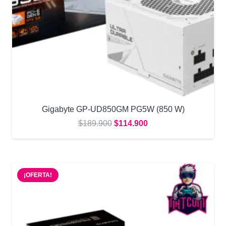
Gigabyte GP-UD850GM PG5W (850 W)
El
El
$
189.900
$
114.900
precio
precio
original
actual
era:
es:
¡OFERTA!
$189.900.
$114.900.