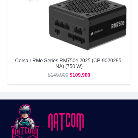
Corsair RMe Series RM750e 2025 (CP-9020295-
NA) (750 W)
El
El
$
149.900
$
109.900
precio
precio
original
actual
era:
es:
$149.900.
$109.900.