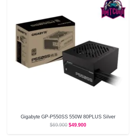
Gigabyte GP-P550SS 550W 80PLUS Silver
El
El
$
69.900
$
49.900
precio
precio