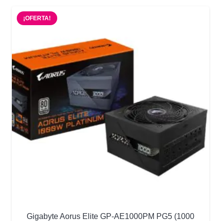
era:
es:
¡OFERTA!
$119.900.
$104.900.
Gigabyte Aorus Elite GP-AE1000PM PG5 (1000