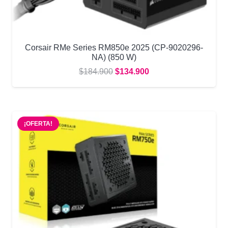
Corsair RMe Series RM850e 2025 (CP-9020296-
NA) (850 W)
El
El
$
184.900
$
134.900
precio
precio
original
actual
era:
es:
¡OFERTA!
$184.900.
$134.900.