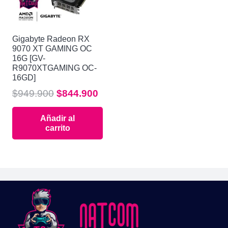
Gigabyte Radeon RX
9070 XT GAMING OC
16G [GV-
R9070XTGAMING OC-
16GD]
El
El
$
949.900
$
844.900
precio
precio
Añadir al
original
actual
carrito
era:
es:
$949.900.
$844.900.