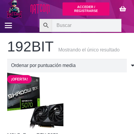
ACCEDER /
REGISTRARSE
192BIT
Mostrando el único resultado
¡OFERTA!