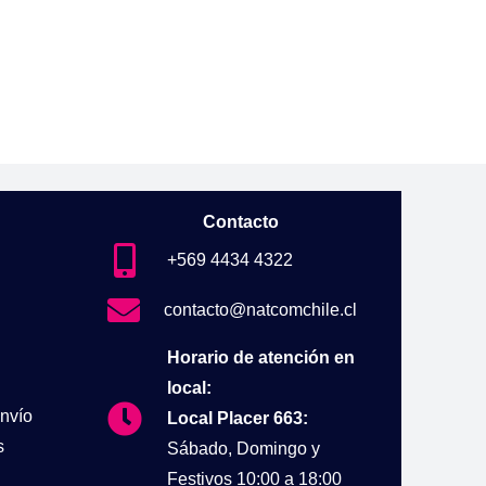
Contacto
+569 4434 4322
contacto@natcomchile.cl
Horario de atención en
local:
nvío
Local Placer 663:
s
Sábado, Domingo y
Festivos 10:00 a 18:00