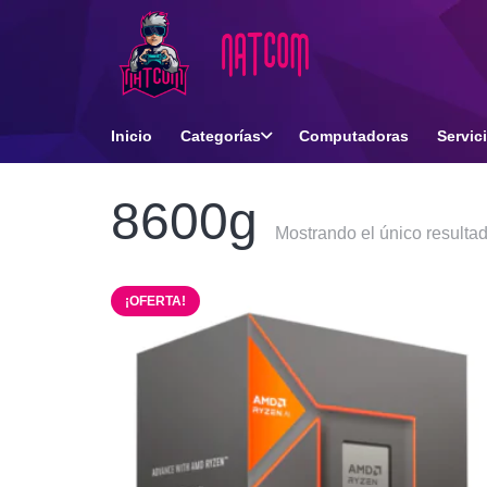
Inicio
Categorías
Computadoras
Servic
8600g
Mostrando el único resulta
¡OFERTA!