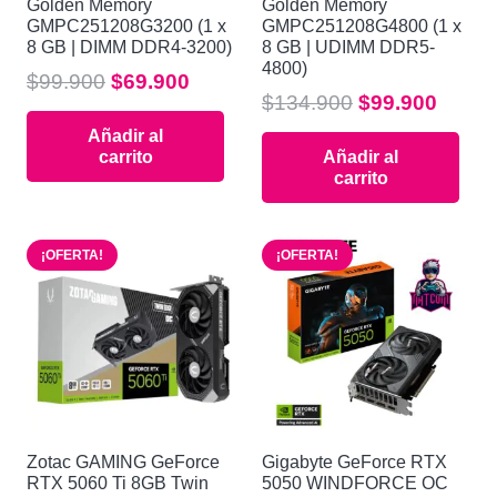
Golden Memory
Golden Memory
GMPC251208G3200 (1 x
GMPC251208G4800 (1 x
8 GB | DIMM DDR4-3200)
8 GB | UDIMM DDR5-
4800)
El
El
$
99.900
$
69.900
El
El
$
134.900
$
99.900
precio
precio
precio
preci
Añadir al
original
actual
carrito
Añadir al
original
actua
era:
es:
carrito
era:
es:
$99.900.
$69.900.
$134.900.
$99.9
¡OFERTA!
¡OFERTA!
Zotac GAMING GeForce
Gigabyte GeForce RTX
RTX 5060 Ti 8GB Twin
5050 WINDFORCE OC