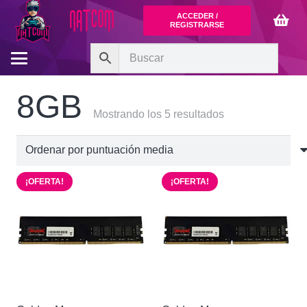
ACCEDER /
REGISTRARSE
8GB
Ordenado
Mostrando los 5 resultados
por
puntuación
media
¡OFERTA!
¡OFERTA!