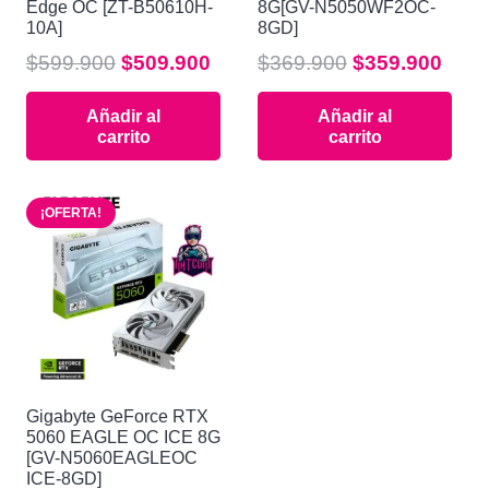
Edge OC [ZT-B50610H-
8G[GV-N5050WF2OC-
10A]
8GD]
El
El
El
El
$
599.900
$
509.900
$
369.900
$
359.900
precio
precio
precio
prec
Añadir al
Añadir al
original
actual
original
actu
carrito
carrito
era:
es:
era:
es:
$599.900.
$509.900.
$369.900.
$359
¡OFERTA!
Gigabyte GeForce RTX
5060 EAGLE OC ICE 8G
[GV-N5060EAGLEOC
ICE-8GD]