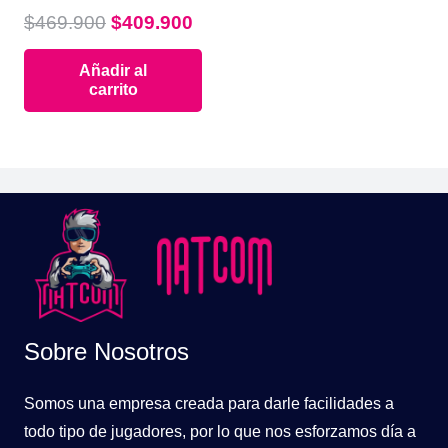
El
El
$
469.900
$
409.900
precio
precio
Añadir al
original
actual
carrito
era:
es:
$469.900.
$409.900.
Sobre Nosotros
Somos una empresa creada para darle facilidades a
todo tipo de jugadores, por lo que nos esforzamos día a