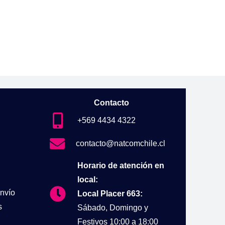
Contacto
+569 4434 4322
contacto@natcomchile.cl
Horario de atención en
local:
nvío
Local Placer 663:
s
Sábado, Domingo y
Festivos 10:00 a 18:00