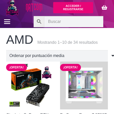
ACCEDER /
REGISTRARSE
AMD
Ordenad
Mostrando 1–10 de 34 resultados
por
puntuaci
media
¡OFERTA!
¡OFERTA!