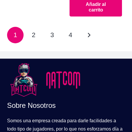
$169.900.
$134.900.
Añadir al
original
actual
carrito
era:
es:
$1.799.900.
$1.399.900.
Paginación
1
2
3
4
de
entradas
Sobre Nosotros
Somos una empresa creada para darle facilidades a
todo tipo de jugadores, por lo que nos esforzamos día a