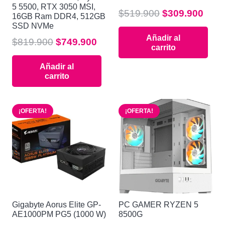
5 5500, RTX 3050 MSI,
El
El
$
519.900
$
309.900
16GB Ram DDR4, 512GB
precio
prec
SSD NVMe
Añadir al
original
actu
El
El
$
819.900
$
749.900
carrito
era:
es:
precio
precio
$519.900.
$309
Añadir al
original
actual
carrito
era:
es:
$819.900.
$749.900.
¡OFERTA!
¡OFERTA!
Gigabyte Aorus Elite GP-
PC GAMER RYZEN 5
AE1000PM PG5 (1000 W)
8500G