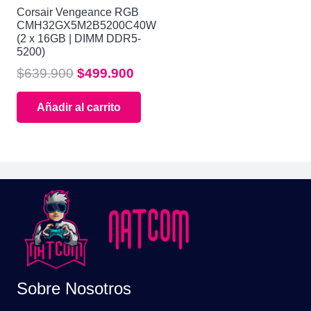
Corsair Vengeance RGB
CMH32GX5M2B5200C40W
(2 x 16GB | DIMM DDR5-
5200)
El
El
$
639.900
$
499.900
precio
precio
Añadir al carrito
original
actual
era:
es:
$639.900.
$499.900.
Sobre Nosotros