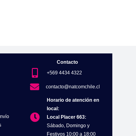
Contacto
+569 4434 4322
contacto@natcomchile.cl
Horario de atención en
local:
nvío
Local Placer 663:
s
Sábado, Domingo y
Festivos 10:00 a 18:00