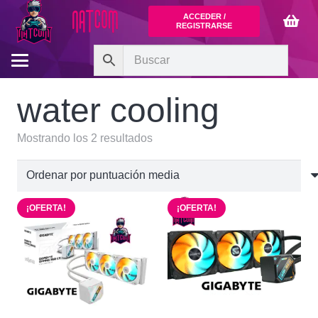
ACCEDER /
REGISTRARSE
water cooling
Ordenado
Mostrando los 2 resultados
por
puntuación
media
¡OFERTA!
¡OFERTA!