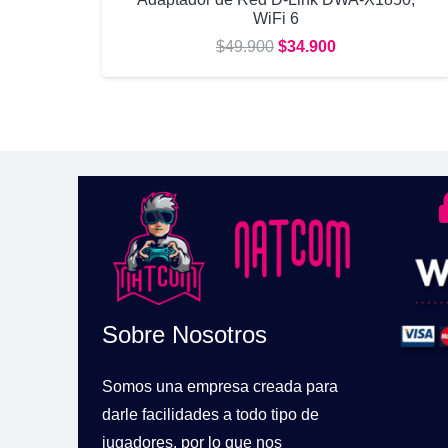
WiFi 6
El
El
$
49.900
$
34.900
precio
precio
original
actual
era:
es:
$49.900.
$34.900.
Sobre Nosotros
Somos una empresa creada para
darle facilidades a todo tipo de
jugadores, por lo que nos