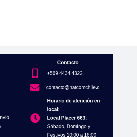
Contacto
+569 4434 4322
contacto@natcomchile.cl
Horario de atención en
local:
nvío
Local Placer 663:
s
Sábado, Domingo y
Festivos 10:00 a 18:00