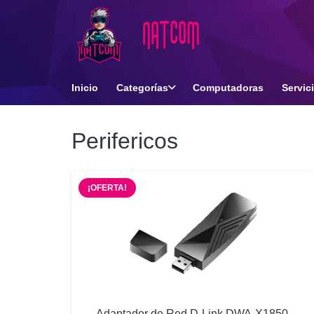
Inicio
Categorías
Computadoras
Servic
Perifericos
¡OFERTA!
Adaptador de Red D-Link DWA-X1850,