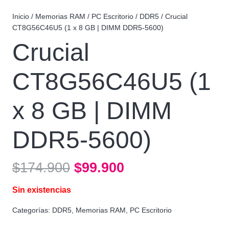
Inicio
/
Memorias RAM
/
PC Escritorio
/
DDR5
/ Crucial
CT8G56C46U5 (1 x 8 GB | DIMM DDR5-5600)
Crucial
CT8G56C46U5 (1
x 8 GB | DIMM
DDR5-5600)
El
El
$
174.900
$
99.900
precio
precio
Sin existencias
original
actual
era:
es:
Categorías:
DDR5
,
Memorias RAM
,
PC Escritorio
$174.900.
$99.900.