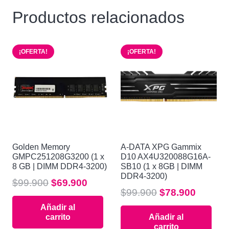
Productos relacionados
¡OFERTA!
¡OFERTA!
Golden Memory
A-DATA XPG Gammix
GMPC251208G3200 (1 x
D10 AX4U320088G16A-
8 GB | DIMM DDR4-3200)
SB10 (1 x 8GB | DIMM
DDR4-3200)
El
El
$
99.900
$
69.900
El
El
$
99.900
$
78.900
precio
precio
precio
precio
Añadir al
original
actual
carrito
Añadir al
original
actual
era:
es:
carrito