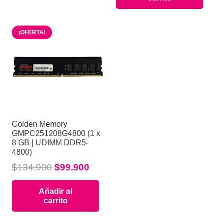
era:
es:
$99.900.
$69.900.
$99.900.
$78.90
¡OFERTA!
Golden Memory
GMPC251208G4800 (1 x
8 GB | UDIMM DDR5-
4800)
El
El
$
134.900
$
99.900
precio
precio
Añadir al
original
actual
carrito
era:
es:
$134.900.
$99.900.