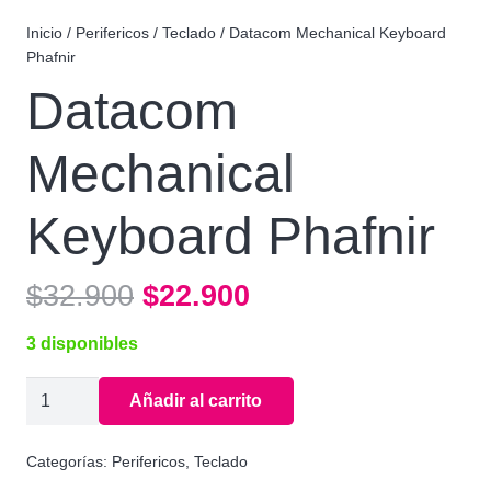
Inicio
/
Perifericos
/
Teclado
/ Datacom Mechanical Keyboard
Phafnir
Datacom
Mechanical
Keyboard Phafnir
El
El
$
32.900
$
22.900
precio
precio
3 disponibles
original
actual
era:
es:
Datacom
Añadir al carrito
$32.900.
$22.900.
Mechanical
Keyboard
Categorías:
Perifericos
,
Teclado
Phafnir