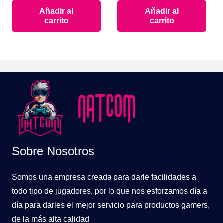
Añadir al
Añadir al
original
actual
original
actual
carrito
carrito
era:
es:
era:
es:
$14.900.
$9.900.
$49.900.
$34.90
Sobre Nosotros
Somos una empresa creada para darle facilidades a
todo tipo de jugadores, por lo que nos esforzamos día a
día para darles el mejor servicio para productos gamers,
de la más alta calidad