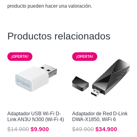
producto pueden hacer una valoración.
Productos relacionados
¡OFERTA!
¡OFERTA!
Adaptador USB Wi-Fi D-
Adaptador de Red D-Link
Link AN3U N300 (Wi-Fi 4)
DWA-X1850, WiFi 6
El
El
El
El
$
14.900
$
9.900
$
49.900
$
34.900
precio
precio
precio
precio