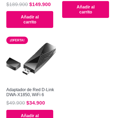
precio
prec
El
El
$
189.900
$
149.900
Añadir al
original
actu
precio
precio
carrito
era:
es:
Añadir al
original
actual
$159.900.
$154
carrito
era:
es:
$189.900.
$149.900.
¡OFERTA!
Adaptador de Red D-Link
DWA-X1850, WiFi 6
El
El
$
49.900
$
34.900
precio
precio
Añadir al
original
actual