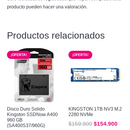
producto pueden hacer una valoración.
Productos relacionados
¡OFERTA!
¡OFERTA!
Disco Duro Solido
KINGSTON 1TB NV3 M.2
Kingston SSDNow A400
2280 NVMe
960 GB
El
El
$
159.900
$
154.900
(SA400S37/960G)