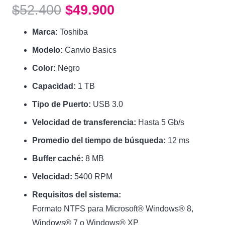
El
El
$
52.400
$
49.900
precio
precio
Marca:
Toshiba
original
actual
era:
es:
Modelo:
Canvio Basics
$52.400.
$49.900.
Color:
Negro
Capacidad:
1 TB
Tipo de Puerto:
USB 3.0
Velocidad de transferencia:
Hasta 5 Gb/s
Promedio del tiempo de búsqueda:
12 ms
Buffer caché:
8 MB
Velocidad:
5400 RPM
Requisitos del sistema:
Formato NTFS para Microsoft® Windows® 8,
Windows® 7 o Windows® XP