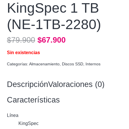
KingSpec 1 TB
(NE-1TB-2280)
El
El
$
79.900
$
67.900
precio
precio
Sin existencias
original
actual
era:
es:
Categorías:
Almacenamiento
,
Discos SSD
,
Internos
$79.900.
$67.900.
Descripción
Valoraciones (0)
Características
Línea
KingSpec