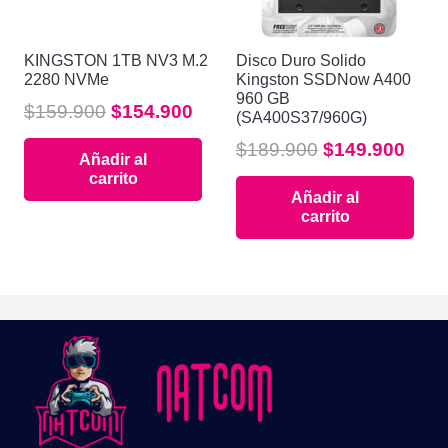
KINGSTON 1TB NV3 M.2
Disco Duro Solido
2280 NVMe
Kingston SSDNow A400
960 GB
El
El
$
159.900
$
154.900
(SA400S37/960G)
precio
precio
El
El
$
189.900
$
149.900
Añadir al
original
actual
precio
prec
carrito
era:
es:
Añadir al
original
actu
$159.900.
$154.900.
carrito
era:
es:
$189.900.
$149