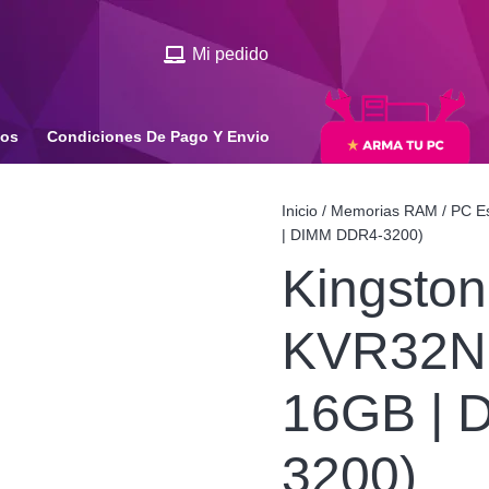
Mi pedido
ios
Condiciones De Pago Y Envio
Inicio
/
Memorias RAM
/
PC Es
| DIMM DDR4-3200)
Kingston
KVR32N2
16GB | 
3200)