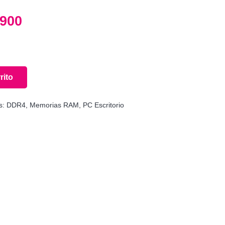
El
.900
o
precio
nal
actual
es:
900.
$164.900.
rito
s:
DDR4
,
Memorias RAM
,
PC Escritorio