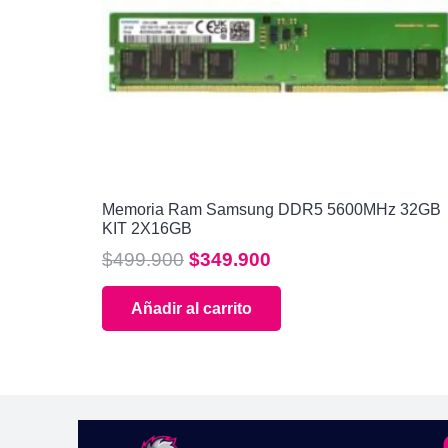
Memoria Ram Samsung DDR5 5600MHz 32GB
KIT 2X16GB
El
El
$
499.900
$
349.900
precio
precio
Añadir al carrito
original
actual
era:
es:
$499.900.
$349.900.