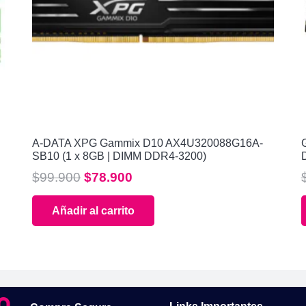
A-DATA XPG Gammix D10 AX4U320088G16A-
SB10 (1 x 8GB | DIMM DDR4-3200)
El
El
$
99.900
$
78.900
precio
precio
Añadir al carrito
original
actual
era:
es:
$99.900.
$78.900.