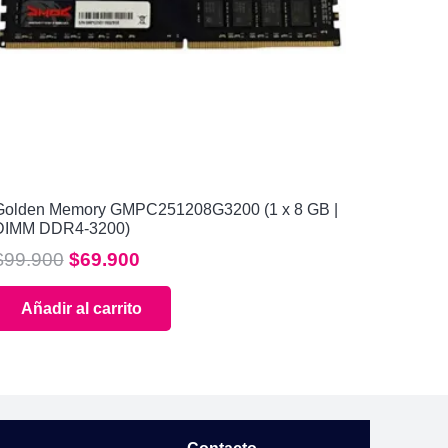
Golden Memory GMPC251208G3200 (1 x 8 GB |
DIMM DDR4-3200)
El
El
$
99.900
$
69.900
precio
precio
Añadir al carrito
original
actual
era:
es:
$99.900.
$69.900.