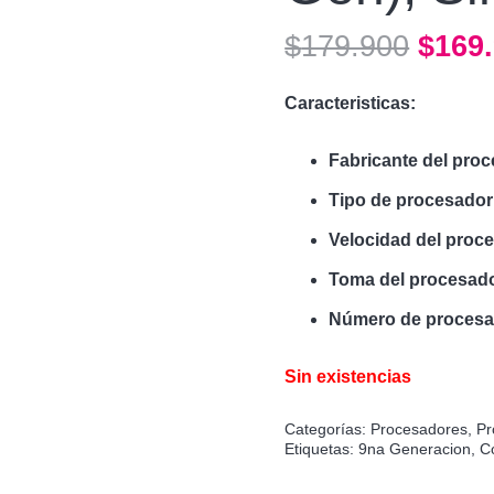
El
$
179.900
$
169
preci
origi
Caracteristicas:
era:
Fabricante del pro
$179.
Tipo de procesador
Velocidad del proc
Toma del procesad
Número de proces
Sin existencias
Categorías:
Procesadores
,
Pr
Etiquetas:
9na Generacion
,
C