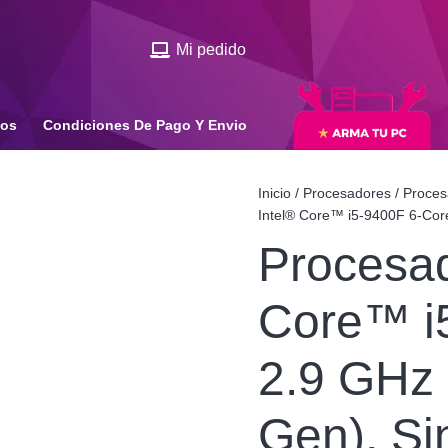
Mi pedido
ios
Condiciones De Pago Y Envio
Inicio
/
Procesadores
/
Proces
Intel® Core™ i5-9400F 6-Cor
Procesad
Core™ i
2.9 GHz
Gen), Si