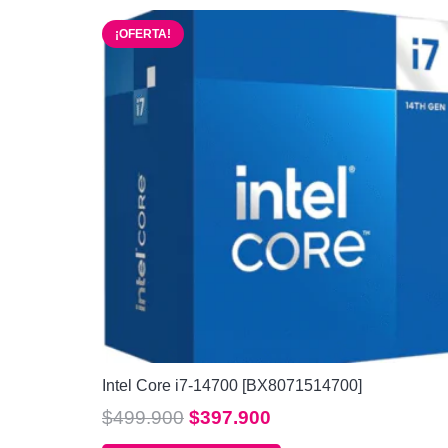
¡OFERTA!
Intel Core i7-14700 [BX8071514700]
El
El
$
499.900
$
397.900
precio
precio