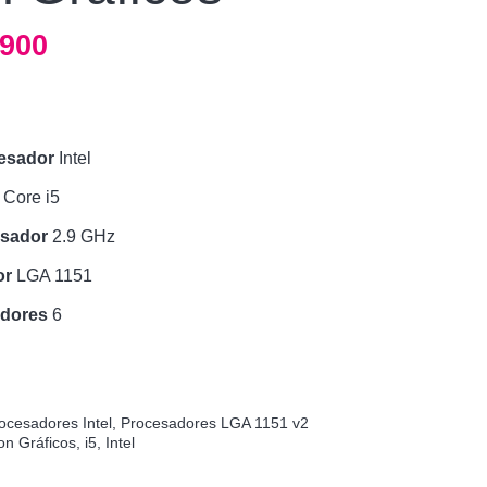
El
.900
o
precio
nal
actual
es:
cesador
900.
$169.900.
Intel
Core i5
esador
2.9 GHz
or
LGA 1151
adores
6
ocesadores Intel
,
Procesadores LGA 1151 v2
on Gráficos
,
i5
,
Intel