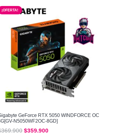
¡OFERTA!
Gigabyte GeForce RTX 5050 WINDFORCE OC
8G[GV-N5050WF2OC-8GD]
El
El
$
369.900
$
359.900