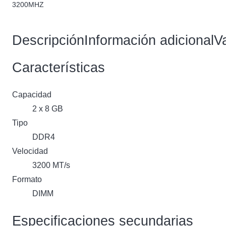
3200MHZ
Descripción
Información adicional
V
Características
Capacidad
2 x 8 GB
Tipo
DDR4
Velocidad
3200 MT/s
Formato
DIMM
Especificaciones secundarias