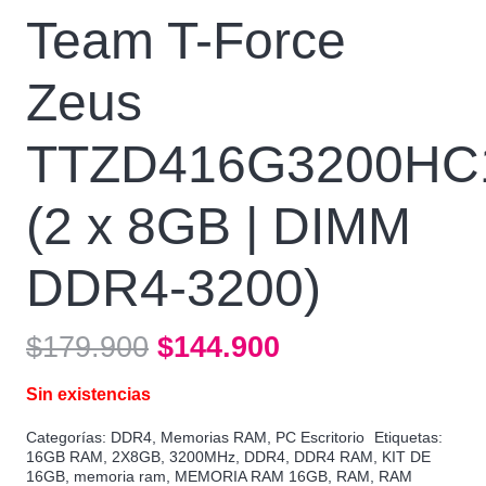
Team T-Force
Zeus
TTZD416G3200HC
(2 x 8GB | DIMM
DDR4-3200)
El
El
$
179.900
$
144.900
precio
precio
Sin existencias
original
actual
era:
es:
Categorías:
DDR4
,
Memorias RAM
,
PC Escritorio
Etiquetas:
16GB RAM
,
2X8GB
,
3200MHz
,
DDR4
,
DDR4 RAM
,
KIT DE
$179.900.
$144.900.
16GB
,
memoria ram
,
MEMORIA RAM 16GB
,
RAM
,
RAM