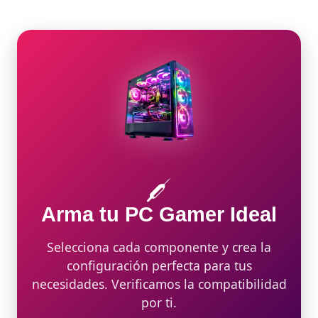
original
actual
era:
es:
$849.900.
$754.900.
Arma tu PC Gamer Ideal
Selecciona cada componente y crea la
configuración perfecta para tus
necesidades. Verificamos la compatibilidad
por ti.