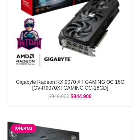
Gigabyte Radeon RX 9070 XT GAMING OC 16G
[GV-R9070XTGAMING OC-16GD]
El
El
$
949.900
$
844.900
precio
precio
original
actual
era:
es:
¡OFERTA!
$949.900.
$844.900.