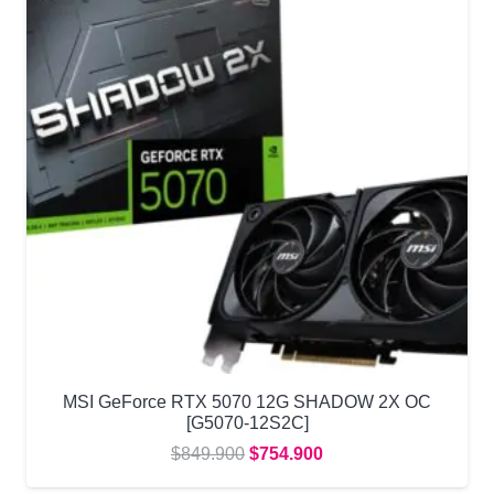
MSI GeForce RTX 5070 12G SHADOW 2X OC
[G5070-12S2C]
El
El
$
849.900
$
754.900
precio
precio