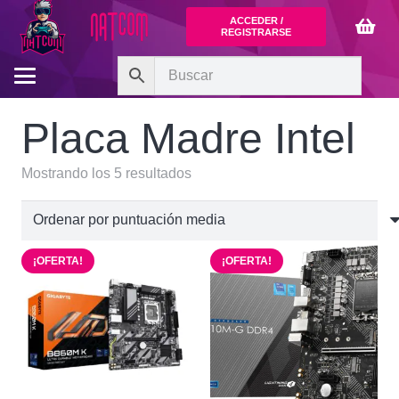
ACCEDER /
REGISTRARSE
Placa Madre Intel
Ordenado
Mostrando los 5 resultados
por
puntuación
media
¡OFERTA!
¡OFERTA!