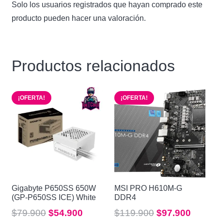
Solo los usuarios registrados que hayan comprado este
producto pueden hacer una valoración.
Productos relacionados
¡OFERTA!
¡OFERTA!
Gigabyte P650SS 650W
MSI PRO H610M-G
(GP-P650SS ICE) White
DDR4
El
El
El
El
$
79.900
$
54.900
$
119.900
$
97.900