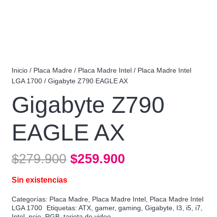
Inicio
/
Placa Madre
/
Placa Madre Intel
/
Placa Madre Intel
LGA 1700
/ Gigabyte Z790 EAGLE AX
Gigabyte Z790
EAGLE AX
El
El
$
279.900
$
259.900
precio
precio
Sin existencias
original
actual
era:
es:
Categorías:
Placa Madre
,
Placa Madre Intel
,
Placa Madre Intel
LGA 1700
Etiquetas:
ATX
,
gamer
,
gaming
,
Gigabyte
,
I3
,
i5
,
i7
,
$279.900.
$259.900.
Intel
,
pcie
,
RGB
,
tarjeta de video