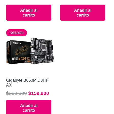
precio
precio
precio
preci
Añadir al
Añadir al
original
actual
original
actua
carrito
carrito
era:
es:
era:
es:
$79.900.
$54.900.
$119.900.
$97.9
¡OFERTA!
Gigabyte B650M D3HP
AX
El
El
$
209.900
$
159.900
precio
precio
Añadir al
original
actual
carrito
era:
es: