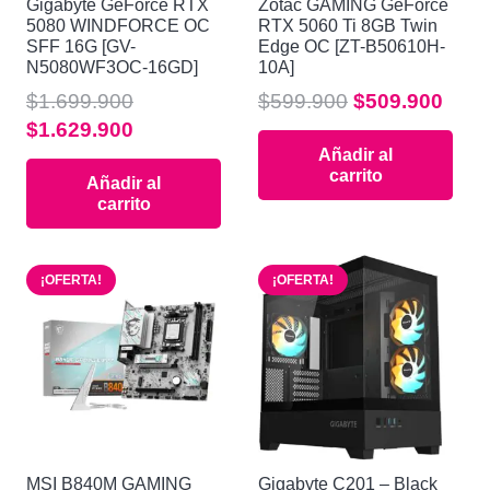
Gigabyte GeForce RTX
Zotac GAMING GeForce
5080 WINDFORCE OC
RTX 5060 Ti 8GB Twin
SFF 16G [GV-
Edge OC [ZT-B50610H-
N5080WF3OC-16GD]
10A]
El
El
$
1.699.900
$
599.900
$
509.900
El
El
precio
prec
$
1.629.900
Añadir al
precio
precio
original
actu
carrito
Añadir al
original
actual
era:
es:
carrito
era:
es:
$599.900.
$509
$1.699.900.
$1.629.900.
¡OFERTA!
¡OFERTA!
MSI B840M GAMING
Gigabyte C201 – Black