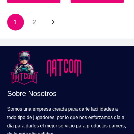
$69.900.
$49.900.
$79.900.
$54.90
Paginación
1
2
de
entradas
Sobre Nosotros
Somos una empresa creada para darle facilidades a
todo tipo de jugadores, por lo que nos esforzamos día a
día para darles el mejor servicio para productos gamers,