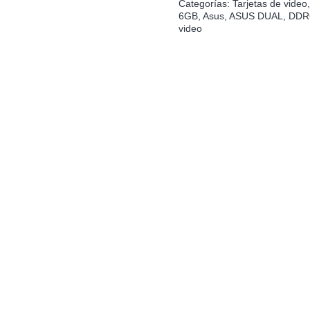
Categorías:
Tarjetas de video
$269.
6GB
,
Asus
,
ASUS DUAL
,
DDR
video