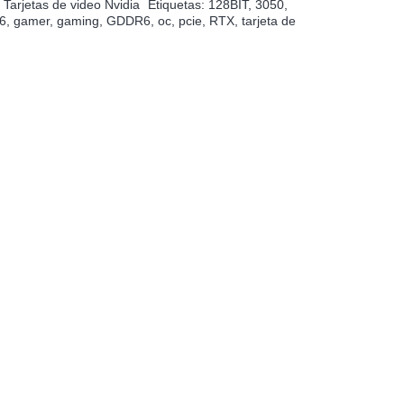
,
Tarjetas de video Nvidia
Etiquetas:
128BIT
,
3050
,
900.
$229.900.
6
,
gamer
,
gaming
,
GDDR6
,
oc
,
pcie
,
RTX
,
tarjeta de