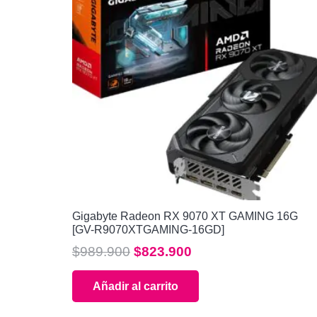
Gigabyte Radeon RX 9070 XT GAMING 16G
[GV-R9070XTGAMING-16GD]
El
El
$
989.900
$
823.900
precio
precio
Añadir al carrito
original
actual
era:
es: