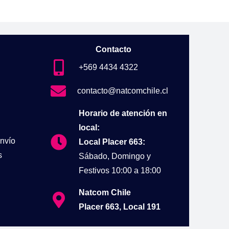
$1.239.900.
$1.189.900.
Contacto
+569 4434 4322
contacto@natcomchile.cl
Horario de atención en
local:
nvío
Local Placer 663:
s
Sábado, Domingo y
Festivos 10:00 a 18:00
Natcom Chile
Placer 663, Local 191