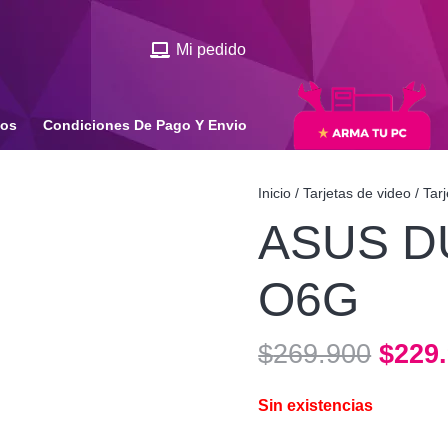
Mi pedido
ios
Condiciones De Pago Y Envio
Inicio
/
Tarjetas de video
/
Tar
ASUS D
O6G
El
$
269.900
$
229
preci
origi
Sin existencias
era: