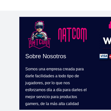
$989.900.
$823.900.
Sobre Nosotros
Somos una empresa creada para
darle facilidades a todo tipo de
jugadores, por lo que nos
esforzamos día a día para darles el
mejor servicio para productos
gamers, de la más alta calidad