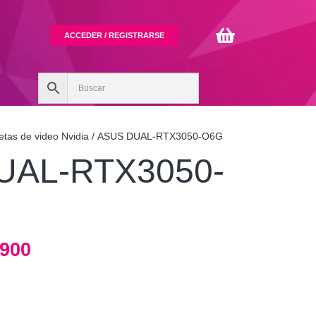
ACCEDER / REGISTRARSE
jetas de video Nvidia
/ ASUS DUAL-RTX3050-O6G
UAL-RTX3050-
El
.900
o
precio
nal
actual
es: