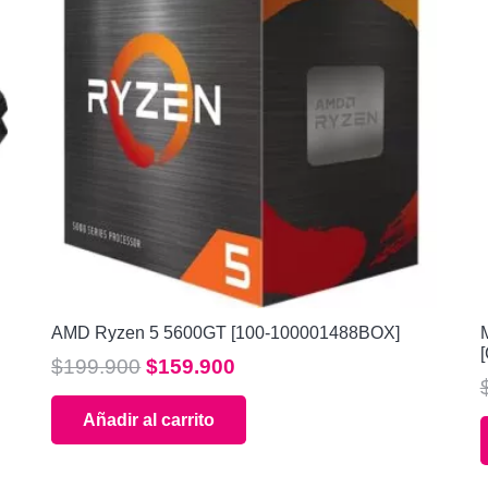
AMD Ryzen 5 5600GT [100-100001488BOX]
El
El
$
199.900
$
159.900
precio
precio
Añadir al carrito
original
actual
era:
es:
$199.900.
$159.900.