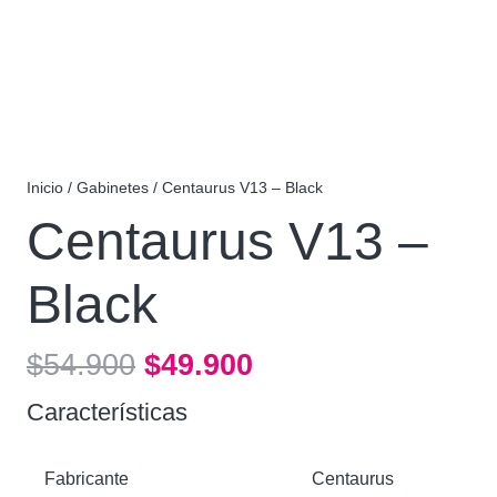
Inicio
/
Gabinetes
/ Centaurus V13 – Black
Centaurus V13 –
Black
El
El
$
54.900
$
49.900
precio
precio
Características
original
actual
era:
es:
Fabricante
Centaurus
$54.900.
$49.900.