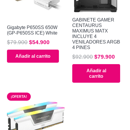
GABINETE GAMER
CENTAURUS
Gigabyte P650SS 650W
MAXIMUS MATX
(GP-P650SS ICE) White
INCLUYE 4
El
El
$
79.900
$
54.900
VENILADORES ARGB
4 PINES
precio
precio
El
El
$
92.900
$
79.900
Añadir al carrito
original
actual
precio
preci
era:
es:
Añadir al
original
actua
$79.900.
$54.900.
carrito
era:
es:
$92.900.
$79.9
¡OFERTA!