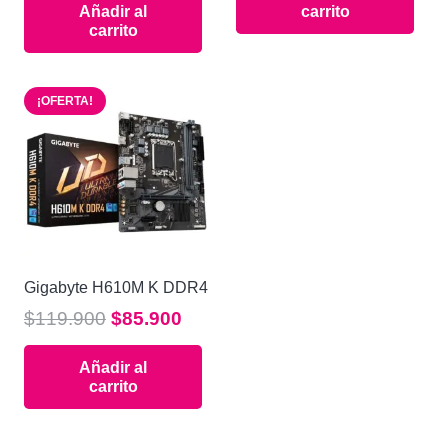
Añadir al
carrito
original
actual
era:
es:
carrito
era:
es:
$84.900.
$58.90
$199.900.
$159.900.
¡OFERTA!
Gigabyte H610M K DDR4
El
El
$
119.900
$
85.900
precio
precio
Añadir al
original
actual
carrito
era:
es:
$119.900.
$85.900.