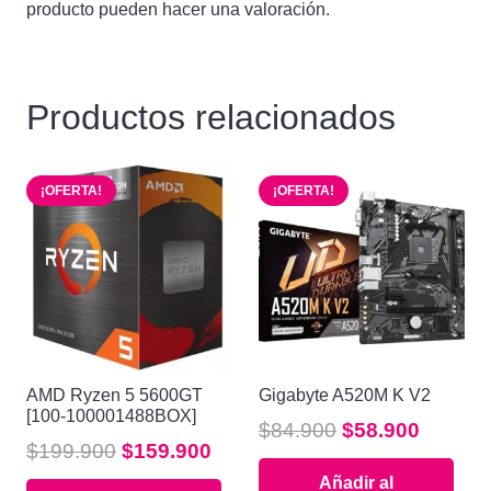
producto pueden hacer una valoración.
Productos relacionados
¡OFERTA!
¡OFERTA!
AMD Ryzen 5 5600GT
Gigabyte A520M K V2
[100-100001488BOX]
El
El
$
84.900
$
58.900
El
El
$
199.900
$
159.900
precio
precio
precio
precio
Añadir al
original
actual