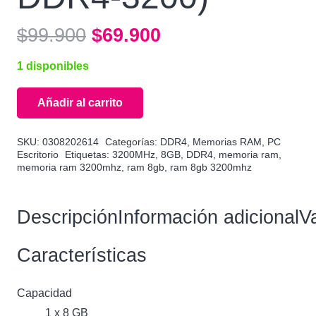
El
El
$
99.900
$
69.900
precio
precio
1 disponibles
original
actual
era:
es:
Añadir al carrito
$99.900.
$69.900.
Golden
Memory
SKU:
0308202614
Categorías:
DDR4
,
Memorias RAM
,
PC
GMPC251208G3200
Escritorio
Etiquetas:
3200MHz
,
8GB
,
DDR4
,
memoria ram
,
memoria ram 3200mhz
,
ram 8gb
,
ram 8gb 3200mhz
(1
x
8
Descripción
Información adicional
V
GB
|
Características
DIMM
DDR4-
Capacidad
3200)
1 x 8 GB