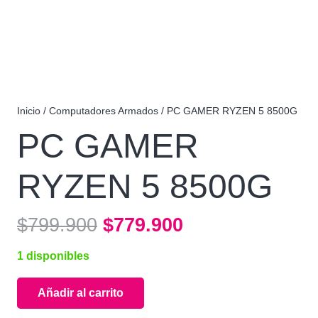
Inicio
/
Computadores Armados
/ PC GAMER RYZEN 5 8500G
PC GAMER
RYZEN 5 8500G
El
El
$
799.900
$
779.900
precio
precio
1 disponibles
original
actual
era:
es:
Añadir al carrito
$799.900.
$779.900.
PC