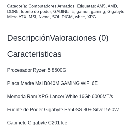
GAMER
Categoría:
Computadores Armados
Etiquetas:
AM5
,
AMD
,
RYZEN
DDR5
,
fuente de poder
,
GABINETE
,
gamer
,
gaming
,
Gigabyte
,
Micro ATX
,
MSI
,
Nvme
,
SOLIDIGM
,
white
,
XPG
5
8500G
cantidad
Descripción
Valoraciones (0)
Caracteristicas
Procesador Ryzen 5 8500G
Placa Madre Msi B840M GAMING WIFI 6E
Memoria Ram XPG Lancer White 16Gb 6000MT/s
Fuente de Poder Gigabyte P550SS 80+ Silver 550W
Gabinete Gigabyte C201 Ice