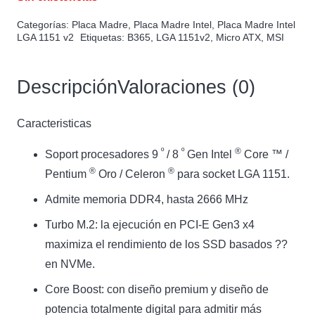
Categorías:
Placa Madre
,
Placa Madre Intel
,
Placa Madre Intel
LGA 1151 v2
Etiquetas:
B365
,
LGA 1151v2
,
Micro ATX
,
MSI
Descripción
Valoraciones (0)
Caracteristicas
º
º
®
Soport procesadores 9
/ 8
Gen Intel
Core ™ /
®
®
Pentium
Oro / Celeron
para socket LGA 1151.
Admite memoria DDR4, hasta 2666 MHz
Turbo M.2: la ejecución en PCI-E Gen3 x4
maximiza el rendimiento de los SSD basados ??
en NVMe.
Core Boost: con diseño premium y diseño de
potencia totalmente digital para admitir más