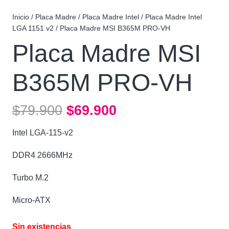
Inicio
/
Placa Madre
/
Placa Madre Intel
/
Placa Madre Intel
LGA 1151 v2
/ Placa Madre MSI B365M PRO-VH
Placa Madre MSI
B365M PRO-VH
El
El
$
79.900
$
69.900
precio
precio
Intel LGA-115-v2
original
actual
era:
es:
DDR4 2666MHz
$79.900.
$69.900.
Turbo M.2
Micro-ATX
Sin existencias