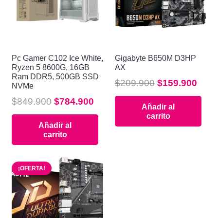
Pc Gamer C102 Ice White,
Gigabyte B650M D3HP
Ryzen 5 8600G, 16GB
AX
Ram DDR5, 500GB SSD
El
El
$
209.900
$
159.900
NVMe
precio
prec
El
El
$
849.900
$
784.900
Añadir al
original
actu
precio
precio
carrito
era:
es:
Añadir al
original
actual
$209.900.
$159
carrito
era:
es:
$849.900.
$784.900.
¡OFERTA!