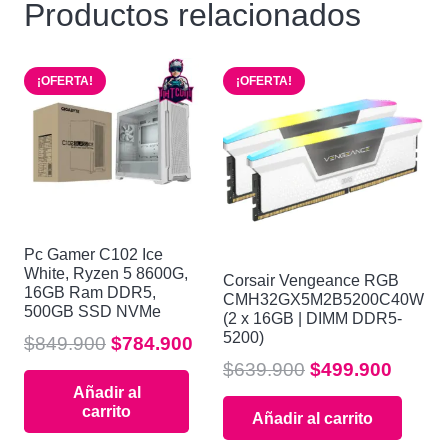
Productos relacionados
¡OFERTA!
¡OFERTA!
Pc Gamer C102 Ice
White, Ryzen 5 8600G,
Corsair Vengeance RGB
16GB Ram DDR5,
CMH32GX5M2B5200C40W
500GB SSD NVMe
(2 x 16GB | DIMM DDR5-
5200)
El
El
$
849.900
$
784.900
precio
precio
El
El
$
639.900
$
499.900
Añadir al
original
actual
precio
preci
carrito
Añadir al carrito
era:
es:
original
actual
$849.900.
$784.900.
era:
es: