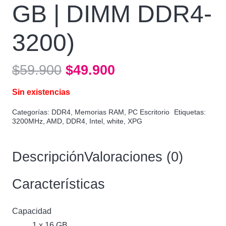
GB | DIMM DDR4-
3200)
El
El
$
59.900
$
49.900
precio
precio
Sin existencias
original
actual
era:
es:
Categorías:
DDR4
,
Memorias RAM
,
PC Escritorio
Etiquetas:
3200MHz
,
AMD
,
DDR4
,
Intel
,
white
,
XPG
$59.900.
$49.900.
Descripción
Valoraciones (0)
Características
Capacidad
1 x 16 GB