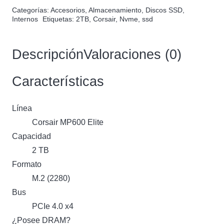
era:
es:
Categorías:
Accesorios
,
Almacenamiento
,
Discos SSD
,
Internos
Etiquetas:
2TB
,
Corsair
,
Nvme
,
ssd
$249.900.
$219.900.
Descripción
Valoraciones (0)
Características
Línea
Corsair MP600 Elite
Capacidad
2 TB
Formato
M.2 (2280)
Bus
PCIe 4.0 x4
¿Posee DRAM?