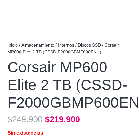
Inicio
/
Almacenamiento
/
Internos
/
Discos SSD
/ Corsair
MP600 Elite 2 TB (CSSD-F2000GBMP600ENH)
Corsair MP600
Elite 2 TB (CSSD-
F2000GBMP600EN
El
El
$
249.900
$
219.900
precio
precio
Sin existencias
original
actual